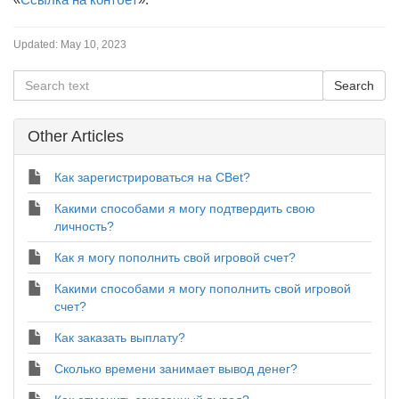
Updated:
May 10, 2023
Other Articles
Как зарегистрироваться на CBet?
Какими способами я могу подтвердить свою
личность?
Как я могу пополнить свой игровой счет?
Какими способами я могу пополнить свой игровой
счет?
Как заказать выплату?
Сколько времени занимает вывод денег?